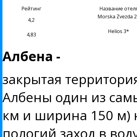
Рейтинг
Название отел
Morska Zvezda 2
4,2
Helios 3*
4,83
Албена -
закрытая территори
Албены один из самы
км и ширина 150 м)
пологий заход в воду