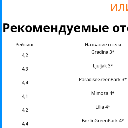
ил
Рекомендуемые от
Рейтинг
Название отеля
Gradina 3*
4,2
Ljuljak 3*
4,3
ParadiseGreenPark 3*
4,4
Mimoza 4*
4,1
Lilia 4*
4,2
BerlinGreenPark 4*
4,4