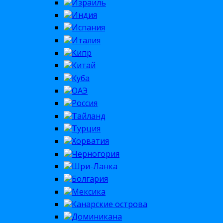
Израиль
Индия
Испания
Италия
Кипр
Китай
Куба
ОАЭ
Россия
Тайланд
Турция
Хорватия
Черногория
Шри-Ланка
Болгария
Мексика
Канарские острова
Доминикана