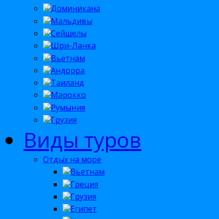
Доминикана
Мальдивы
Сейшелы
Шри-Ланка
Вьетнам
Андорра
Таиланд
Марокко
Румыния
Грузия
Виды туров
Отдых на море
Вьетнам
Греция
Грузия
Египет