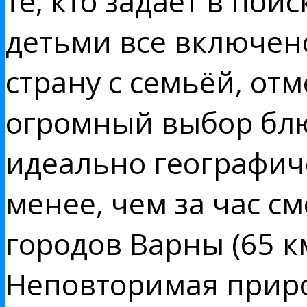
те, кто задаёт в пои
детьми все включено
страну с семьёй, о
огромный выбор блю
идеально географич
менее, чем за час с
городов Варны (65 км
Неповторимая приро