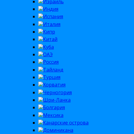
Израиль
Индия
Испания
Италия
Кипр
Китай
Куба
ОАЭ
Россия
Тайланд
Турция
Хорватия
Черногория
Шри-Ланка
Болгария
Мексика
Канарские острова
Доминикана