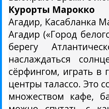
Курорты Марокко
Агадир, Касабланка М
Агадир («Город белог
берегу Атлантиче
наслаждаться солнц
сёрфингом, играть в 
центры талассо. Это 
множеством кафе, ба
можно спутать с ка