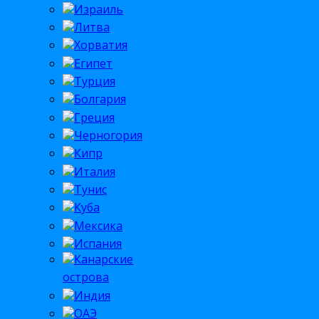
Израиль
Литва
Хорватия
Египет
Турция
Болгария
Греция
Черногория
Кипр
Италия
Тунис
Куба
Мексика
Испания
Канарские
острова
Индия
ОАЭ