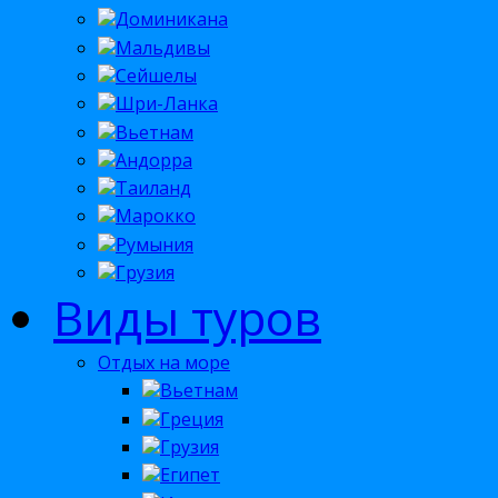
Доминикана
Мальдивы
Сейшелы
Шри-Ланка
Вьетнам
Андорра
Таиланд
Марокко
Румыния
Грузия
Виды туров
Отдых на море
Вьетнам
Греция
Грузия
Египет