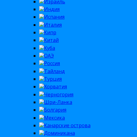
Израиль
Индия
Испания
Италия
Кипр
Китай
Куба
ОАЭ
Россия
Тайланд
Турция
Хорватия
Черногория
Шри-Ланка
Болгария
Мексика
Канарские острова
Доминикана