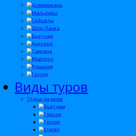
Доминикана
Мальдивы
Сейшелы
Шри-Ланка
Вьетнам
Андорра
Таиланд
Марокко
Румыния
Грузия
Виды туров
Отдых на море
Вьетнам
Греция
Грузия
Египет