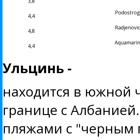
3,8
Podostrog
4,4
Radjenovic
4,8
Aquamarin
4,4
Ульцинь -
находится в южной 
границе с Албанией
пляжами с "черным 