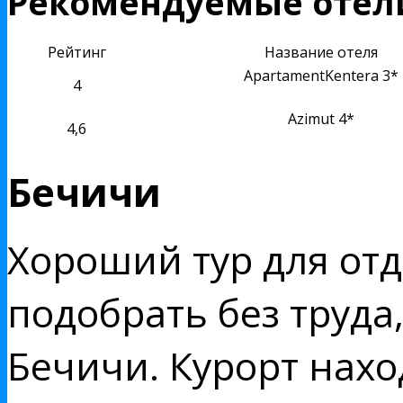
Рекомендуемые отел
Рейтинг
Название отеля
ApartamentKentera 3*
4
Azimut 4*
4,6
Бечичи
Хороший тур для от
подобрать без труда
Бечичи. Курорт наход