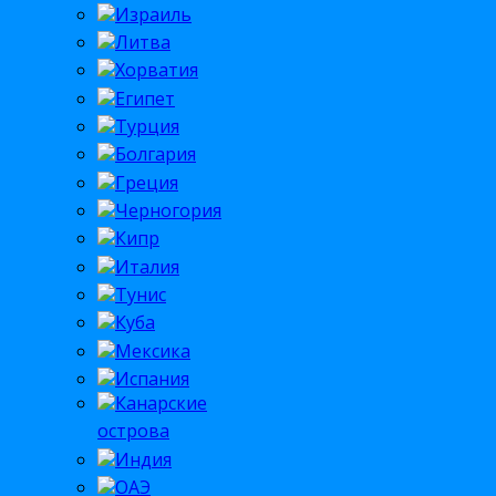
Израиль
Литва
Хорватия
Египет
Турция
Болгария
Греция
Черногория
Кипр
Италия
Тунис
Куба
Мексика
Испания
Канарские
острова
Индия
ОАЭ