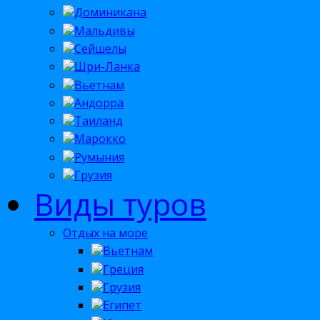
Доминикана
Мальдивы
Сейшелы
Шри-Ланка
Вьетнам
Андорра
Таиланд
Марокко
Румыния
Грузия
Виды туров
Отдых на море
Вьетнам
Греция
Грузия
Египет