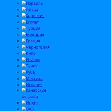
Израиль
Литва
Хорватия
Египет
Турция
Болгария
Греция
Черногория
Кипр
Италия
Тунис
Куба
Мексика
Испания
Канарские
острова
Индия
ОАЭ