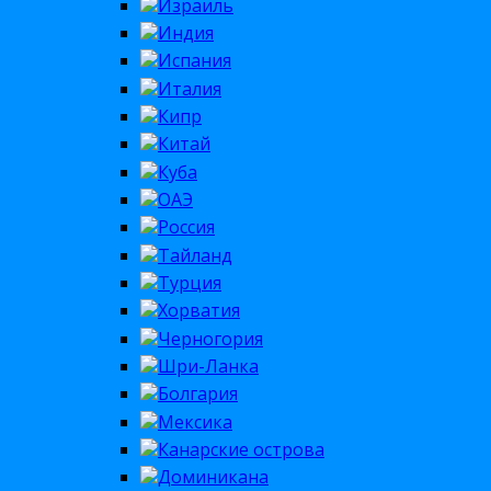
Израиль
Индия
Испания
Италия
Кипр
Китай
Куба
ОАЭ
Россия
Тайланд
Турция
Хорватия
Черногория
Шри-Ланка
Болгария
Мексика
Канарские острова
Доминикана